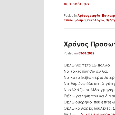
i
περισσότερα
o
n
Posted in
Αρθρογραφία
,
Επικαιρ
Επικαιρότητα
,
Οικολογία
,
Πεζο
Χρόνος Προσω
Posted on
09/01/2022
Θέλω να πετάξω πολλά.
Να τακτοποιήσω άλλα.
Να καταλάβω περισσότερ
Να θυμώνω όλο και λιγότε
Ν’ αλλάζω σελίδα γρηγορ
Θέλω γαλήνη που να διαρκ
Θέλω ομορφιά που επιτέλο
Θέλω καθαρές δουλειές. 
Θέλω …
Διαβάστε περισσ