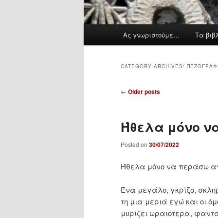
M
Ας γνωριστούμε…
Τα βιβ
a
i
n
CATEGORY ARCHIVES:
ΠΕΖΟΓΡΑΦ
m
e
P
←
Older posts
n
o
u
s
Ήθελα μόνο ν
t
n
Posted on
30/07/2022
a
v
Ήθελα μόνο να περάσω α
i
g
Ένα μεγάλο, γκρίζο, σκληρ
a
τη μια μεριά εγώ και οι όμ
t
μυρίζει ωραιότερα, φαντά