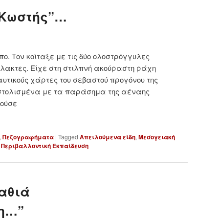
“Κωστής”…
. Τον κοίταξε με τις δύο ολοστρόγγυλες
λακτες. Είχε στη στιλπνή ακούραστη ράχη
υτικούς χάρτες του σεβαστού προγόνου της
 στολισμένα με τα παράσημα της αέναης
ρούσε
,
Πεζογραφήματα
|
Tagged
Απειλούμενα είδη
,
Μεσογειακή
,
Περιβαλλοντική Εκπαίδευση
αθιά
η…”