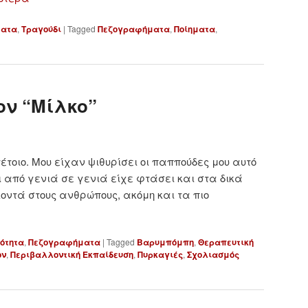
ματα
,
Τραγούδι
|
Tagged
Πεζογραφήματα
,
Ποίηματα
,
ον “Μίλκο”
έτοιο. Μου είχαν ψιθυρίσει οι παππούδες μου αυτό
ι από γενιά σε γενιά είχε φτάσει και στα δικά
 κοντά στους ανθρώπους, ακόμη και τα πιο
ότητα
,
Πεζογραφήματα
|
Tagged
Βαρυμπόμπη
,
Θεραπευτική
ον
,
Περιβαλλοντική Εκπαίδευση
,
Πυρκαγιές
,
Σχολιασμός