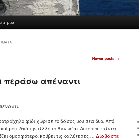
λία μου
ΉΜΑΤΑ
Newer posts
→
α περάσω απέναντι
πέναντι.
οτράχηλο φίδι χώρισε το δάσος μου στα δυο. Από
οιοί μου. Από την άλλη το Άγνωστο. Αυτό που πάντα
ζει ομορφότερο, κρύβει τις καλύτερες …
Διαβάστε