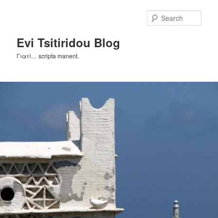
Skip
Skip
to
to
Sear
primary
secondary
content
content
Evi Tsitiridou Blog
Γιατί… scripta manent.