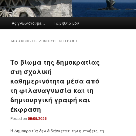
M
Ας γνωριστούμε…
Τα βιβλία μου
a
i
n
TAG ARCHIVES:
ΔΗΜΙΟΥΡΓΙΚΉ ΓΡΑΦΉ
m
e
n
Το βίωμα της δημοκρατίας
u
στη σχολική
καθημερινότητα μέσα από
τη φιλαναγνωσία και τη
δημιουργική γραφή και
έκφραση
Posted on
09/05/2026
Η Δημοκρατία δεν διδάσκεται: την εμπνέεις, τη