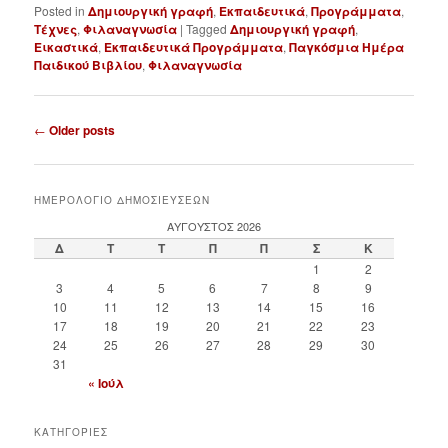
Posted in
Δημιουργική γραφή
,
Εκπαιδευτικά
,
Προγράμματα
,
Τέχνες
,
Φιλαναγνωσία
|
Tagged
Δημιουργική γραφή
,
Εικαστικά
,
Εκπαιδευτικά Προγράμματα
,
Παγκόσμια Ημέρα
Παιδικού Βιβλίου
,
Φιλαναγνωσία
P
←
Older posts
o
s
t
ΗΜΕΡΟΛΟΓΙΟ ΔΗΜΟΣΙΕΥΣΕΩΝ
n
ΑΎΓΟΥΣΤΟΣ 2026
a
Δ
Τ
Τ
Π
Π
Σ
Κ
v
1
2
i
3
4
5
6
7
8
9
g
10
11
12
13
14
15
16
a
17
18
19
20
21
22
23
t
24
25
26
27
28
29
30
i
31
o
« Ιούλ
n
ΚΑΤΗΓΟΡΙΕΣ