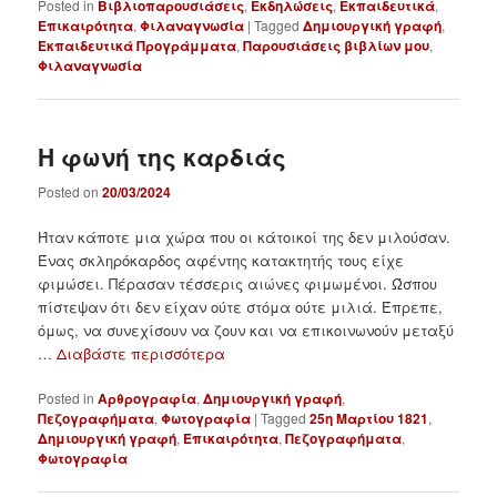
Posted in
Βιβλιοπαρουσιάσεις
,
Εκδηλώσεις
,
Εκπαιδευτικά
,
Επικαιρότητα
,
Φιλαναγνωσία
|
Tagged
Δημιουργική γραφή
,
Εκπαιδευτικά Προγράμματα
,
Παρουσιάσεις βιβλίων μου
,
Φιλαναγνωσία
Η φωνή της καρδιάς
Posted on
20/03/2024
Ήταν κάποτε μια χώρα που οι κάτοικοί της δεν μιλούσαν.
Ένας σκληρόκαρδος αφέντης κατακτητής τους είχε
φιμώσει. Πέρασαν τέσσερις αιώνες φιμωμένοι. Ώσπου
πίστεψαν ότι δεν είχαν ούτε στόμα ούτε μιλιά. Έπρεπε,
όμως, να συνεχίσουν να ζουν και να επικοινωνούν μεταξύ
…
Διαβάστε περισσότερα
Posted in
Αρθρογραφία
,
Δημιουργική γραφή
,
Πεζογραφήματα
,
Φωτογραφία
|
Tagged
25η Μαρτίου 1821
,
Δημιουργική γραφή
,
Επικαιρότητα
,
Πεζογραφήματα
,
Φωτογραφία