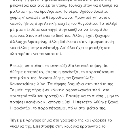
μπανιέρα και άνοιξε το ντους. Τουλάχιστον να έλουζε τα
μαλλιά της, να δροσιζόταν. Το νερό, σχεδόν βραστό,
χωρίς ν’ ανάψει το θερμοσίφωνα. Φρόντισε γι’ αυτό ο
καυτός ήλιος στην Αττική, αρχές του Αυγούστου. Τα τύλιξε
με μια πετσέτα και πήγε στην κουζίνα να ετοιμάσει
πρωινά. Στον καθένα το δικό του. Άλλος έχει ζάχαρο,
άλλος χοληστερίνη, άλλη βρίσκεται στην εμμηνόπαυση
και άλλος στην ανάπτυξη. Απ’ όλα έχει ο μπαξές και
όλα πρέπει να τα νοιαστεί.
Έσκυψε να πιάσει το καρπούζι δίπλα από το ψυγείο.
Λύθηκε η πετσέτα, έπεσε η φράντζα, το παραπέτασμα
στα μάτια της. Ανασηκώθηκε, τα ξανατύλιξε.
Κοντοστάθηκε λίγο. Τα άφησε βρεμένα στην πλάτη της.
Το μάτι της πήρε ένα κόκκινο αεροπλανάκι πλάι στο
αριστερό πόδι του τραπεζιού. Έσκυψε να το πιάσει, μην το
πατήσει κανένας κι απογειωθεί. Η πετσέτα λύθηκε ξανά.
Η φράντζα, το παραπέτασμα, πάλι στα μάτια της.
Πήγε με γρήγορο βήμα στο γραφείο της και φόρεσε τα
γυαλιά της. Επέστρεψε στην κουζίνα κρατώντας το