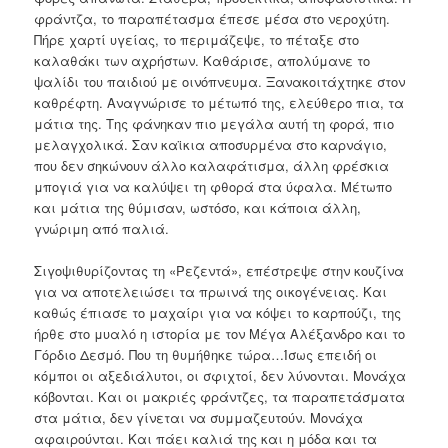
φράντζα, το παραπέτασμα έπεσε μέσα στο νεροχύτη.
Πήρε χαρτί υγείας, το περιμάζεψε, το πέταξε στο
καλαθάκι των αχρήστων. Καθάρισε, απολύμανε το
ψαλίδι του παιδιού με οινόπνευμα. Ξανακοιτάχτηκε στον
καθρέφτη. Αναγνώρισε το μέτωπό της, ελεύθερο πια, τα
μάτια της. Της φάνηκαν πιο μεγάλα αυτή τη φορά, πιο
μελαγχολικά. Σαν καϊκια αποσυρμένα στο καρνάγιο,
που δεν σηκώνουν άλλο καλαφάτισμα, άλλη φρέσκια
μπογιά για να καλύψει τη φθορά στα ύφαλα. Μέτωπο
και μάτια της θύμισαν, ωστόσο, και κάποια άλλη,
γνώριμη από παλιά.
Σιγοψιθυρίζοντας τη «Ρεζεντά», επέστρεψε στην κουζίνα
για να αποτελειώσει τα πρωινά της οικογένειας. Και
καθώς έπιασε το μαχαίρι για να κόψει το καρπούζι, της
ήρθε στο μυαλό η ιστορία με τον Μέγα Αλέξανδρο και το
Γόρδιο Δεσμό. Που τη θυμήθηκε τώρα…Ίσως επειδή οι
κόμποι οι αξεδιάλυτοι, οι σφιχτοί, δεν λύνονται. Μονάχα
κόβονται. Και οι μακριές φράντζες, τα παραπετάσματα
στα μάτια, δεν γίνεται να συμμαζευτούν. Μονάχα
αφαιρούνται. Και πάει καλιά της και η μόδα και τα