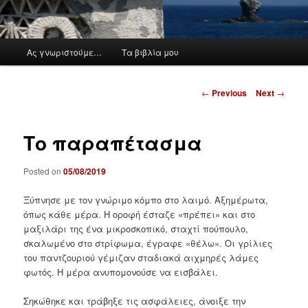
M
Ας γνωριστούμε…
Τα βιβλία μου
a
i
n
P
←
Previous
Next
→
m
o
e
s
n
t
Το παραπέτασμα
u
n
a
Posted on
05/08/2019
v
i
Ξύπνησε με τον γνώριμο κόμπο στο λαιμό. Αξημέρωτα,
g
όπως κάθε μέρα. Η οροφή έσταζε «πρέπει» και στο
a
μαξιλάρι της ένα μικροσκοπικό, σταχτί πούπουλο,
t
σκαλωμένο στο στρίφωμα, έγραφε «θέλω». Οι γρίλιες
i
του παντζουριού γέμιζαν σταδιακά αιχμηρές λάμες
o
φωτός. Η μέρα ανυπομονούσε να εισβάλει.
n
Σηκώθηκε και τράβηξε τις ασφάλειες, άνοιξε την