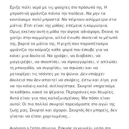
Έριξε πάλι νερό με τις φούχτες στο πρόσωπό της. Η
μπροστινή φράντζα πάντα την παίδευε.
Να μην τα
κοντύνουμε πολύ μπροστά. Να πέφτουν ασύμμετρα στα
μάτια. Έτσι είναι της μόδας
, επέμενε η κομμώτρια.
Όμως εκείνην αυτή η μόδα την άφηνε αδιάφορη. Έκανε το
χατίρι στην κομμώτρια, αλλά ένιωθε σκοτεινό το μέτωπό
της, βαριά τα μάτια της. Η ριχτή σαν παραπέτασμα
φράντζα την κούραζε κάθε φορά που έσκυβε για να
κάνει μια δουλειά. Να γράψει, να διαβάσει, να
μαγειρέψει, να σκουπίσει, να σφουγγαρίσει, ν’ απλώσει
τη μπουγάδα, να συγυρίσει, να σηκώσει και να
μεταφέρει τις τσάντες με τα ψώνια.
Δεν υπάρχει
δουλειά που δεν απαιτεί να σκύψεις, έστω και λίγο, για
να την κάνεις καλά
, συλλογίστηκε. Σκυφτοί υπηρετούμε
το καθήκον, κακά τα ψέματα. Περηφάνιες και θεωρίες.
Αυτά είναι για τους καλοζωισμένους. Μα πόσοι είναι
αυτοί; Οι πιο πολλοί σκυφτοί πορευόμαστε στο αγώι της
ζωής μας. Σκυφτοί και άχαροι. Σκυφτός δεν μπορείς, δεν
γίνεται να είσαι χαριτωμένος…
Αφόρητη η ζέστη σήμερα. Έσκυψε το κεφάλι μέσα στη