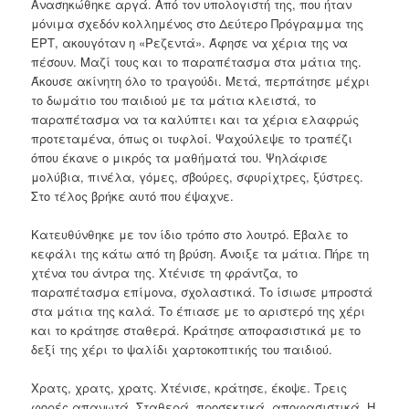
Ανασηκώθηκε αργά. Από τον υπολογιστή της, που ήταν
μόνιμα σχεδόν κολλημένος στο Δεύτερο Πρόγραμμα της
ΕΡΤ, ακουγόταν η «Ρεζεντά». Άφησε να χέρια της να
πέσουν. Μαζί τους και το παραπέτασμα στα μάτια της.
Άκουσε ακίνητη όλο το τραγούδι. Μετά, περπάτησε μέχρι
το δωμάτιο του παιδιού με τα μάτια κλειστά, το
παραπέτασμα να τα καλύπτει και τα χέρια ελαφρώς
προτεταμένα, όπως οι τυφλοί. Ψαχούλεψε το τραπέζι
όπου έκανε ο μικρός τα μαθήματά του. Ψηλάφισε
μολύβια, πινέλα, γόμες, σβούρες, σφυρίχτρες, ξύστρες.
Στο τέλος βρήκε αυτό που έψαχνε.
Κατευθύνθηκε με τον ίδιο τρόπο στο λουτρό. Έβαλε το
κεφάλι της κάτω από τη βρύση. Άνοιξε τα μάτια. Πήρε τη
χτένα του άντρα της. Χτένισε τη φράντζα, το
παραπέτασμα επίμονα, σχολαστικά. Το ίσιωσε μπροστά
στα μάτια της καλά. Το έπιασε με το αριστερό της χέρι
και το κράτησε σταθερά. Κράτησε αποφασιστικά με το
δεξί της χέρι το ψαλίδι χαρτοκοπτικής του παιδιού.
Χρατς, χρατς, χρατς. Χτένισε, κράτησε, έκοψε. Τρεις
φορές απανωτά. Σταθερά, προσεκτικά, αποφασιστικά. Η