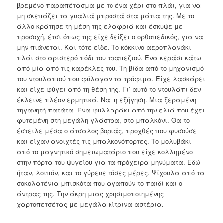
βρεμένο παραπέτασμα με το ένα χέρι στο πλάι, για να
μη σκεπάζει τα γυαλιά μπροστά στα μάτια της. Με το
άλλο κράτησε τη μέση της ελαφριά και έσκυψε με
προσοχή, έτσι όπως της είχε δείξει ο ορθοπεδικός, για να
μην πιάνεται. Και τότε είδε. Το κόκκινο αεροπλανάκι
πλάι στο αριστερό πόδι του τραπεζιού. Ένα κεράσι κάτω
από μία από τις καρέκλες του. Τη βίδα από το μηχανισμό
του ντουλαπιού που φύλαγαν τα τρόφιμα. Είχε λασκάρει
και είχε φύγει από τη θέση της. Γι’ αυτό το ντουλάπι δεν
έκλεινε πλέον ερμητικά. Να, η εξήγηση. Μια ξεραμένη
τηγανητή πατάτα. Ένα φυλλαράκι από την ελιά που έχει
φυτεμένη στη μεγάλη γλάστρα, στο μπαλκόνι. Θα το
έστειλε μέσα ο άτσαλος βοριάς, προχθές που φυσούσε
και είχαν ανοιχτές τις μπαλκονόπορτες. Το μολυβάκι
από το μαγνητικό σημειωματάριο που είχε κολλημένο
στην πόρτα του ψυγείου για τα πρόχειρα μηνύματα. Εδώ
ήταν, λοιπόν, και το γύρευε τόσες μέρες. Ψίχουλα από τα
σοκολατένια μπισκότα που αγαπούν το παιδί και ο
άντρας της. Την άκρη μιας χρησιμοποιημένης
χαρτοπετσέτας με μεγάλα κίτρινα αστέρια.