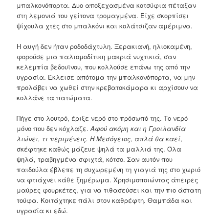
μπαλκονόπορτα. Δυο αποξεχασμένα κοτσύφια πέταξαν
στη λεμονιά του γείτονα τρομαγμένα. Είχε σκορπίσει
ψίχουλα χτες στο μπαλκόνι και κολάτσιζαν αμέριμνα.
Η αυγή δεν ήταν ροδοδάχτυλη. Ξερακιανή, ηλιοκαμένη,
φορούσε μια παλιομοδίτικη μακριά νυχτικιά, σαν
κελεμπία βεδουϊνου, που κολλούσε επάνω της από την
υγρασία. Έκλεισε απότομα την μπαλκονόπορτα, να μην
προλάβει να χωθεί στην κρεβατοκάμαρα κι αρχίσουν να
κολλάνε τα πατώματα.
Πήγε στο λουτρό, έριξε νερό στο πρόσωπό της. Το νερό
μόνο που δεν κόχλαζε.
Αφού ακόμη και η Γροιλανδία
λιώνει, τι περιμένεις. Η Μεσόγειος, απλά θα καεί
,
σκέφτηκε καθώς μάζευε ψηλά τα μαλλιά της. Όλα
ψηλά, τραβηγμένα σφιχτά, κότσο. Σαν αυτόν που
παιδούλα έβλεπε τη συχωρεμένη τη γιαγιά της στο χωριό
να φτιάχνει κάθε ξημέρωμα. Χρησιμοποιώντας άπειρες
μαύρες φουρκέτες, για να τιθασεύσει και την πιο άστατη
τούφα. Κοιτάχτηκε πάλι στον καθρέφτη. Θαμπάδα και
υγρασία κι εδώ.