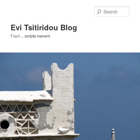
Skip
to
Sear
primary
content
Evi Tsitiridou Blog
Γιατί… scripta manent.