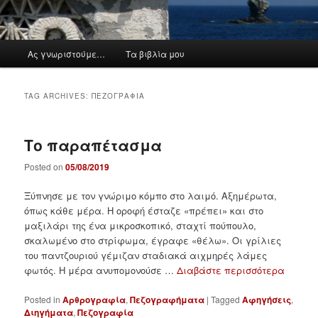
M
Ας γνωριστούμε…
Τα βιβλία μου
a
i
n
TAG ARCHIVES:
ΠΕΖΟΓΡΑΦΊΑ
m
e
n
Το παραπέτασμα
u
Posted on
05/08/2019
Ξύπνησε με τον γνώριμο κόμπο στο λαιμό. Αξημέρωτα,
όπως κάθε μέρα. Η οροφή έσταζε «πρέπει» και στο
μαξιλάρι της ένα μικροσκοπικό, σταχτί πούπουλο,
σκαλωμένο στο στρίφωμα, έγραφε «θέλω». Οι γρίλιες
του παντζουριού γέμιζαν σταδιακά αιχμηρές λάμες
φωτός. Η μέρα ανυπομονούσε …
Διαβάστε περισσότερα
Posted in
Αρθρογραφία
,
Πεζογραφήματα
|
Tagged
Αφηγήσεις
,
Διηγήματα
,
Πεζογραφία