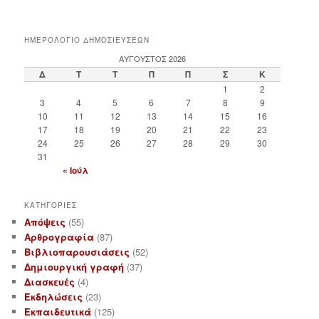
ΗΜΕΡΟΛΟΓΙΟ ΔΗΜΟΣΙΕΥΣΕΩΝ
ΑΎΓΟΥΣΤΟΣ 2026
Δ
Τ
Τ
Π
Π
Σ
Κ
1
2
3
4
5
6
7
8
9
10
11
12
13
14
15
16
17
18
19
20
21
22
23
24
25
26
27
28
29
30
31
« Ιούλ
ΚΑΤΗΓΟΡΙΕΣ
Απόψεις
(55)
Αρθρογραφία
(87)
Βιβλιοπαρουσιάσεις
(52)
Δημιουργική γραφή
(37)
Διασκευές
(4)
Εκδηλώσεις
(23)
Εκπαιδευτικά
(125)