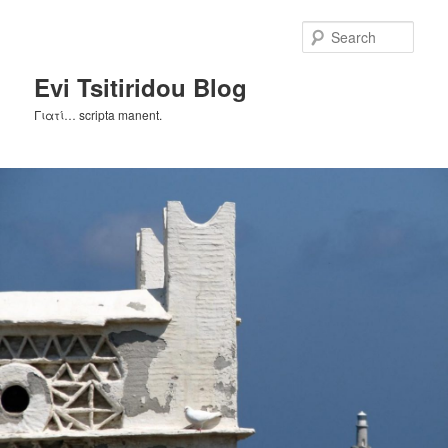
Skip
Skip
to
to
Sear
primary
secondary
content
content
Evi Tsitiridou Blog
Γιατί… scripta manent.