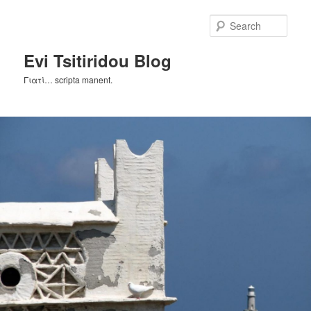
Skip
Skip
to
to
Sear
primary
secondary
content
content
Evi Tsitiridou Blog
Γιατί… scripta manent.