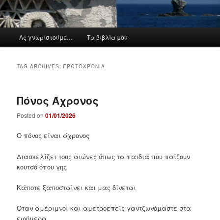
M
Ας γνωριστούμε…
Τα βιβλία μου
a
i
n
TAG ARCHIVES:
ΠΡΩΤΟΧΡΟΝΙΆ
m
e
n
Πόνος Άχρονος
u
Posted on
01/01/2026
Ο πόνος είναι άχρονος
Διασκελίζει τους αιώνες όπως τα παιδιά που παίζουν
κουτσό όπου γης
Κάποτε ξαποσταίνει και μας δίνεται
Όταν αμέριμνοι και αμετροεπείς γαντζωνόμαστε στα
εφήμερα