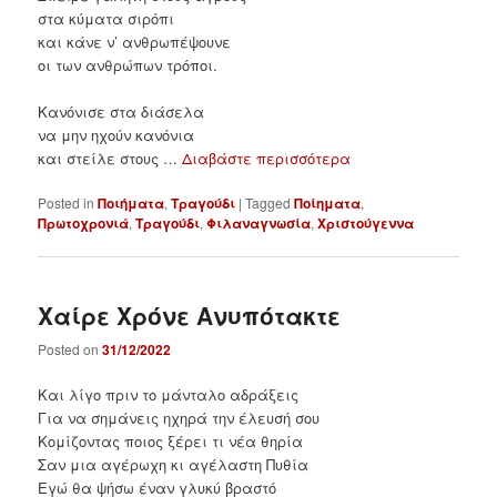
στα κύματα σιρόπι
και κάνε ν’ ανθρωπέψουνε
οι των ανθρώπων τρόποι.
Κανόνισε στα διάσελα
να μην ηχούν κανόνια
και στείλε στους …
Διαβάστε περισσότερα
Posted in
Ποιήματα
,
Τραγούδι
|
Tagged
Ποίηματα
,
Πρωτοχρονιά
,
Τραγούδι
,
Φιλαναγνωσία
,
Χριστούγεννα
Χαίρε Χρόνε Ανυπότακτε
Posted on
31/12/2022
Και λίγο πριν το μάνταλο αδράξεις
Για να σημάνεις ηχηρά την έλευσή σου
Κομίζοντας ποιος ξέρει τι νέα θηρία
Σαν μια αγέρωχη κι αγέλαστη Πυθία
Εγώ θα ψήσω έναν γλυκύ βραστό