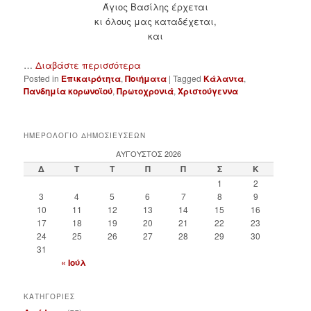
Άγιος Βασίλης έρχεται
κι όλους μας καταδέχεται,
και
…
Διαβάστε περισσότερα
Posted in
Επικαιρότητα
,
Ποιήματα
|
Tagged
Κάλαντα
,
Πανδημία κορωνοϊού
,
Πρωτοχρονιά
,
Χριστούγεννα
ΗΜΕΡΟΛΟΓΙΟ ΔΗΜΟΣΙΕΥΣΕΩΝ
ΑΎΓΟΥΣΤΟΣ 2026
Δ
Τ
Τ
Π
Π
Σ
Κ
1
2
3
4
5
6
7
8
9
10
11
12
13
14
15
16
17
18
19
20
21
22
23
24
25
26
27
28
29
30
31
« Ιούλ
ΚΑΤΗΓΟΡΙΕΣ