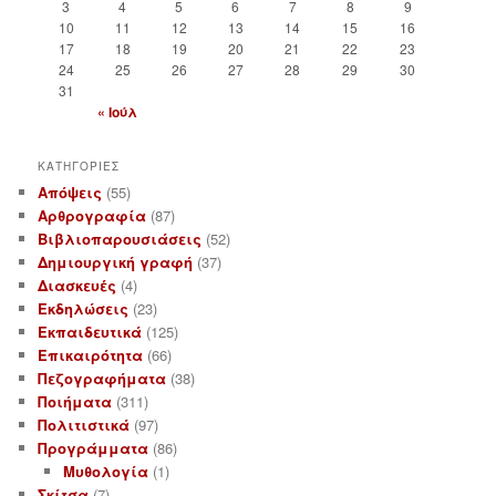
3
4
5
6
7
8
9
g
10
11
12
13
14
15
16
a
17
18
19
20
21
22
23
t
24
25
26
27
28
29
30
i
31
o
« Ιούλ
n
ΚΑΤΗΓΟΡΙΕΣ
Απόψεις
(55)
Αρθρογραφία
(87)
Βιβλιοπαρουσιάσεις
(52)
Δημιουργική γραφή
(37)
Διασκευές
(4)
Εκδηλώσεις
(23)
Εκπαιδευτικά
(125)
Επικαιρότητα
(66)
Πεζογραφήματα
(38)
Ποιήματα
(311)
Πολιτιστικά
(97)
Προγράμματα
(86)
Μυθολογία
(1)
Σκίτσα
(7)