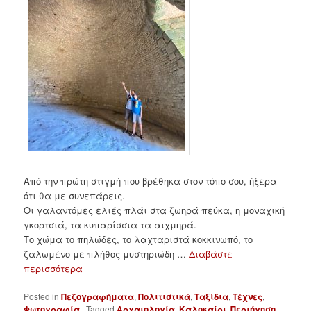
Από την πρώτη στιγμή που βρέθηκα στον τόπο σου, ήξερα
ότι θα με συνεπάρεις.
Οι γαλαντόμες ελιές πλάι στα ζωηρά πεύκα, η μοναχική
γκορτσιά, τα κυπαρίσσια τα αιχμηρά.
Το χώμα το πηλώδες, το λαχταριστά κοκκινωπό, το
ζαλωμένο με πλήθος μυστηριώδη …
Διαβάστε
περισσότερα
Posted in
Πεζογραφήματα
,
Πολιτιστικά
,
Ταξίδια
,
Τέχνες
,
Φωτογραφία
|
Tagged
Αρχαιολογία
,
Καλοκαίρι
,
Περιήγηση
,