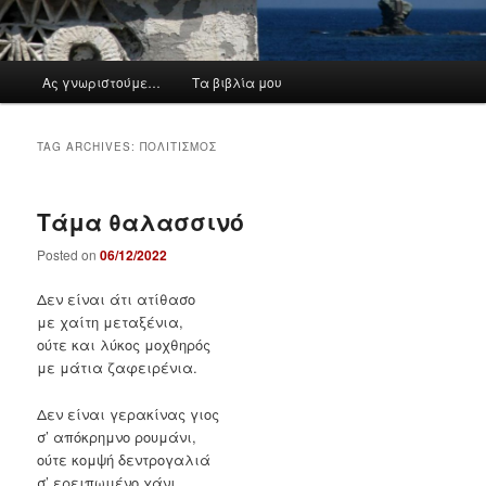
M
Ας γνωριστούμε…
Τα βιβλία μου
a
i
n
TAG ARCHIVES:
ΠΟΛΙΤΙΣΜΌΣ
m
e
n
Τάμα θαλασσινό
u
Posted on
06/12/2022
Δεν είναι άτι ατίθασο
με χαίτη μεταξένια,
ούτε και λύκος μοχθηρός
με μάτια ζαφειρένια.
Δεν είναι γερακίνας γιος
σ’ απόκρημνο ρουμάνι,
ούτε κομψή δεντρογαλιά
σ’ ερειπωμένο χάνι.