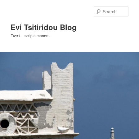
Skip
Skip
to
to
Sear
primary
secondary
content
content
Evi Tsitiridou Blog
Γιατί… scripta manent.