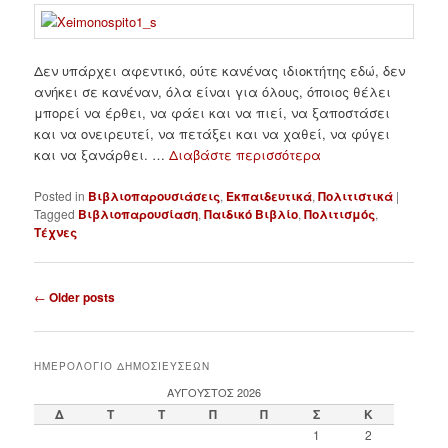
Δεν υπάρχει αφεντικό, ούτε κανένας ιδιοκτήτης εδώ, δεν
ανήκει σε κανέναν, όλα είναι για όλους, όποιος θέλει
μπορεί να έρθει, να φάει και να πιεί, να ξαποστάσει
και να ονειρευτεί, να πετάξει και να χαθεί, να φύγει
και να ξανάρθει. …
Διαβάστε περισσότερα
Posted in
Βιβλιοπαρουσιάσεις
,
Εκπαιδευτικά
,
Πολιτιστικά
|
Tagged
Βιβλιοπαρουσίαση
,
Παιδικό Βιβλίο
,
Πολιτισμός
,
Τέχνες
P
←
Older posts
o
s
t
ΗΜΕΡΟΛΟΓΙΟ ΔΗΜΟΣΙΕΥΣΕΩΝ
n
ΑΎΓΟΥΣΤΟΣ 2026
a
Δ
Τ
Τ
Π
Π
Σ
Κ
v
1
2
i