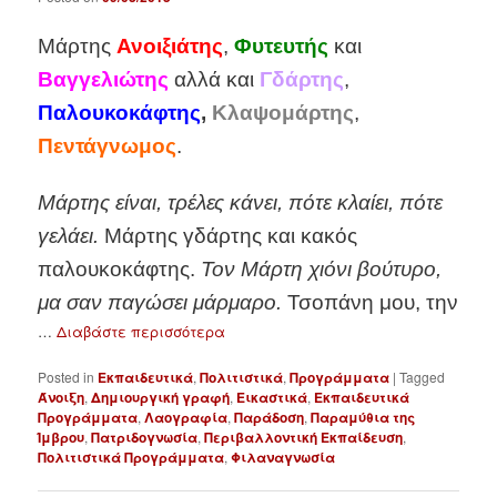
Μάρτης
Ανοιξιάτης
,
Φυτευτής
και
Βαγγελιώτης
αλλά και
Γδάρτης
,
Παλουκοκάφτης
,
Κλαψομάρτης
,
Πεντάγνωμος
.
Μάρτης είναι, τρέλες κάνει, πότε κλαίει, πότε
γελάει.
Μάρτης γδάρτης και κακός
παλουκοκάφτης.
Τον Μάρτη χιόνι βούτυρο,
μα σαν παγώσει μάρμαρο.
Τσοπάνη μου, την
…
Διαβάστε περισσότερα
Posted in
Εκπαιδευτικά
,
Πολιτιστικά
,
Προγράμματα
|
Tagged
Άνοιξη
,
Δημιουργική γραφή
,
Εικαστικά
,
Εκπαιδευτικά
Προγράμματα
,
Λαογραφία
,
Παράδοση
,
Παραμύθια της
Ίμβρου
,
Πατριδογνωσία
,
Περιβαλλοντική Εκπαίδευση
,
Πολιτιστικά Προγράμματα
,
Φιλαναγνωσία