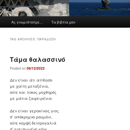
M
Ας γνωριστούμε…
Τα βιβλία μου
a
i
n
TAG ARCHIVES:
ΠΑΡΆΔΟΣΗ
m
e
n
Τάμα θαλασσινό
u
Posted on
06/12/2022
Δεν είναι άτι ατίθασο
με χαίτη μεταξένια,
ούτε και λύκος μοχθηρός
με μάτια ζαφειρένια.
Δεν είναι γερακίνας γιος
σ’ απόκρημνο ρουμάνι,
ούτε κομψή δεντρογαλιά
σ’ ερειπωμένο χάνι.