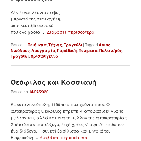
Δεν είναι λέοντας αψύς,
μπροστάρης στην αγέλη,
ούτε κουτάβι ορφανό,
που όλο χάδια …
Διαβάστε περισσότερα
Posted in
Ποιήματα
,
Τέχνες
,
Τραγούδι
|
Tagged
Άγιος
Νικόλαος
,
Λαογραφία
,
Παράδοση
,
Ποίηματα
,
Πολιτισμός
,
Τραγούδι
,
Χριστούγεννα
Θεόφιλος και Κασσιανή
Posted on
14/04/2020
Κωνσταντινούπολη, 1190 περίπου χρόνια πριν. Ο
αυτοκράτορας Θεόφιλος έπρεπε ν’ αποφασίσει για το
μέλλον του, αλλά και για το μέλλον της αυτοκρατορίας.
Χρειαζόταν μία σύζυγο, είχε χρέος ν’ αφήσει πίσω του
ένα διάδοχο. Η συνετή βασίλισσα και μητριά του
Ευφροσύνη …
Διαβάστε περισσότερα