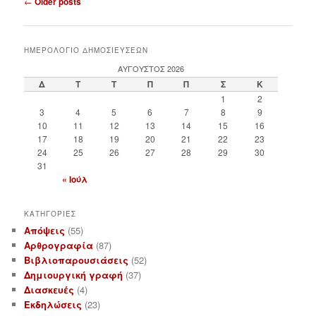
←
Older posts
o
s
t
ΗΜΕΡΟΛΟΓΙΟ ΔΗΜΟΣΙΕΥΣΕΩΝ
n
ΑΎΓΟΥΣΤΟΣ 2026
a
Δ
Τ
Τ
Π
Π
Σ
Κ
v
1
2
i
3
4
5
6
7
8
9
g
10
11
12
13
14
15
16
a
17
18
19
20
21
22
23
t
24
25
26
27
28
29
30
i
31
o
« Ιούλ
n
ΚΑΤΗΓΟΡΙΕΣ
Απόψεις
(55)
Αρθρογραφία
(87)
Βιβλιοπαρουσιάσεις
(52)
Δημιουργική γραφή
(37)
Διασκευές
(4)
Εκδηλώσεις
(23)