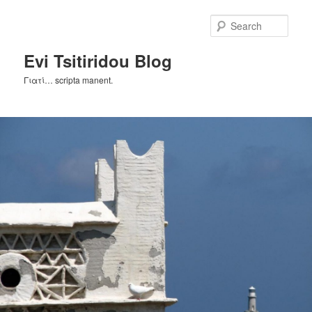
Skip
Skip
to
to
Sear
primary
secondary
content
content
Evi Tsitiridou Blog
Γιατί… scripta manent.