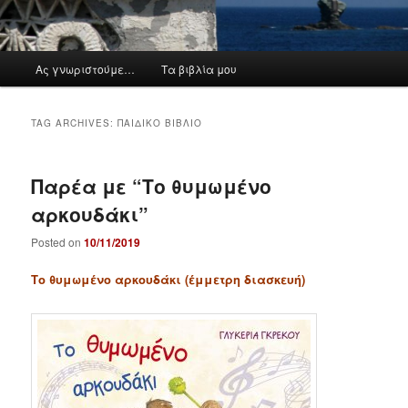
M
Ας γνωριστούμε…
Τα βιβλία μου
a
i
n
TAG ARCHIVES:
ΠΑΙΔΙΚΌ ΒΙΒΛΊΟ
m
e
n
Παρέα με “Το θυμωμένο
u
αρκουδάκι”
Posted on
10/11/2019
Το θυμωμένο αρκουδάκι (έμμετρη διασκευή)