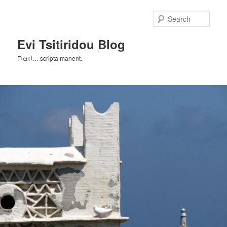
Skip
Skip
to
to
Sear
primary
secondary
content
content
Evi Tsitiridou Blog
Γιατί… scripta manent.