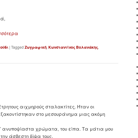
ιά,
σσότερα
ούδι
|
Tagged
Ζωγραφική
,
Κωνσταντίνος Βολανάκης
,
ρητους αιχμηρούς σταλακτίτες. Ήταν οι
 εξακοντίστηκαν στο μεσουράνημα μιας ακόμη
τ’ ανυποψίαστα χρώματα, του είπα. Τα μάτια μου
την άσβεστη δίψα τους,