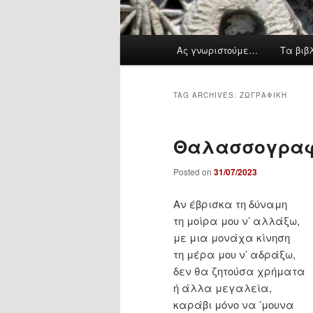
M
Ας γνωριστούμε…
Τα βιβ
a
i
n
TAG ARCHIVES:
ΖΩΓΡΑΦΙΚΉ
m
e
Θαλασσογρα
n
u
Posted on
31/07/2023
Αν έβρισκα τη δύναμη
τη μοίρα μου ν’ αλλάξω,
με μια μονάχα κίνηση
τη μέρα μου ν’ αδράξω,
δεν θα ζητούσα χρήματα
ή άλλα μεγαλεία,
καράβι μόνο να ’μουνα