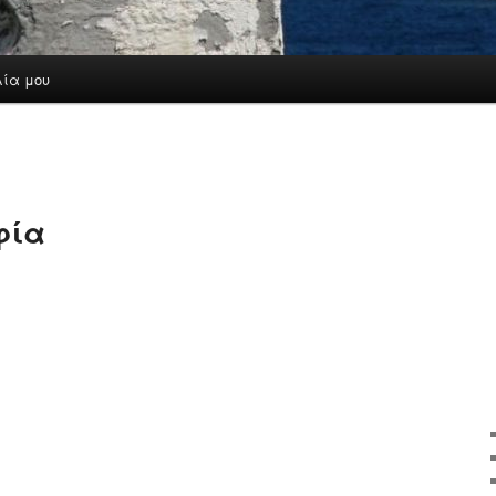
λία μου
φία