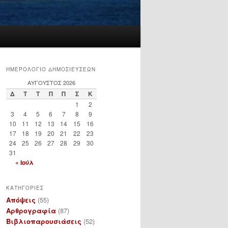
ΗΜΕΡΟΛΟΓΙΟ ΔΗΜΟΣΙΕΥΣΕΩΝ
ΑΎΓΟΥΣΤΟΣ 2026
Δ
Τ
Τ
Π
Π
Σ
Κ
1
2
3
4
5
6
7
8
9
10
11
12
13
14
15
16
17
18
19
20
21
22
23
24
25
26
27
28
29
30
31
« Ιούλ
ΚΑΤΗΓΟΡΙΕΣ
Απόψεις
(55)
Αρθρογραφία
(87)
Βιβλιοπαρουσιάσεις
(52)