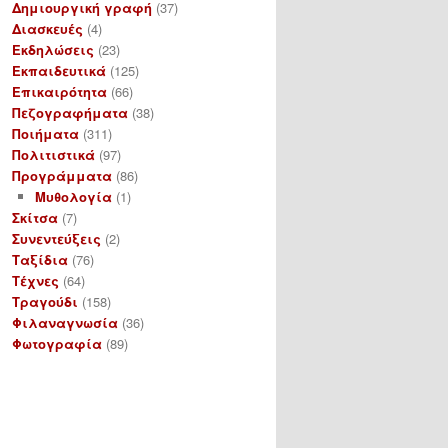
Δημιουργική γραφή
(37)
Διασκευές
(4)
Εκδηλώσεις
(23)
Εκπαιδευτικά
(125)
Επικαιρότητα
(66)
Πεζογραφήματα
(38)
Ποιήματα
(311)
Πολιτιστικά
(97)
Προγράμματα
(86)
Μυθολογία
(1)
Σκίτσα
(7)
Συνεντεύξεις
(2)
Ταξίδια
(76)
Τέχνες
(64)
Τραγούδι
(158)
Φιλαναγνωσία
(36)
Φωτογραφία
(89)