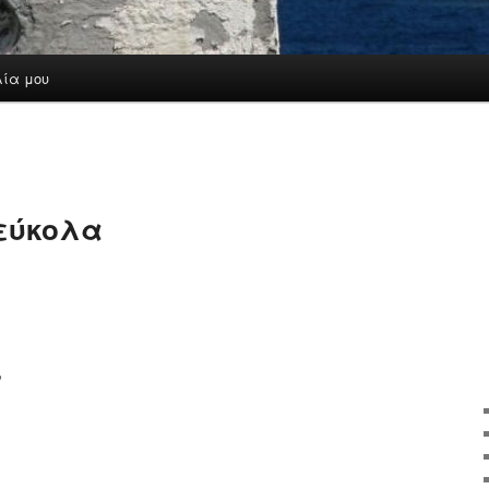
λία μου
 εύκολα
,