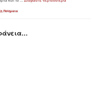
ρία και το …
Διαβάστε περισσότερα
ξη
,
Ποίηματα
αφάνεια…