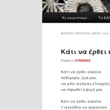
M
Ας γνωριστούμε…
Τα βιβ
a
i
n
MONTHLY ARCHIVES:
ΜΆΙΟΣ 2023
m
e
Κάτι να έρθει
n
u
Posted on
27/05/2023
Κάτι να έρθει εύκολα
πεθύμησα, ζωή μου,
να μπει αγέρας ελαφρύς
να σηκωθεί η ψυχή μου.
Κάτι να έρθει εύκολα,
τ’ αγκάθια να φυράνουν