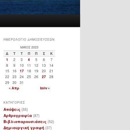
ΗΜΕΡΟΛΟΓΙΟ ΔΗΜΟΣΙΕΥΣΕΩΝ
ΜΆΙΟΣ 2023
Δ
Τ
Τ
Π
Π
Σ
Κ
1
2
3
4
5
6
7
8
9
10
11
12
13
14
15
16
17
18
19
20
21
22
23
24
25
26
27
28
29
30
31
« Απρ
Ιούν »
ΚΑΤΗΓΟΡΙΕΣ
Απόψεις
(55)
Αρθρογραφία
(87)
Βιβλιοπαρουσιάσεις
(52)
Δημιουργική γραφή
(37)