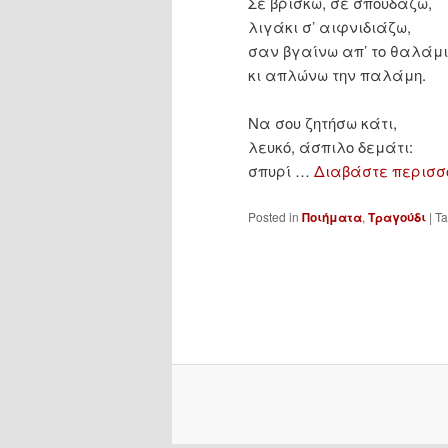
Σε βρίσκω, σε σπουδάζω,
λιγάκι σ’ αιφνιδιάζω,
σαν βγαίνω απ’ το θαλάμι
κι απλώνω την παλάμη.
Να σου ζητήσω κάτι,
λευκό, άσπιλο δεμάτι:
σπυρί …
Διαβάστε περισσ
Posted in
Ποιήματα
,
Τραγούδι
|
T