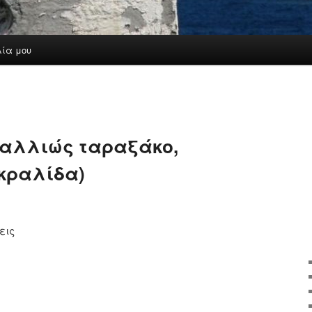
λία μου
(αλλιώς ταραξάκο,
κραλίδα)
εις