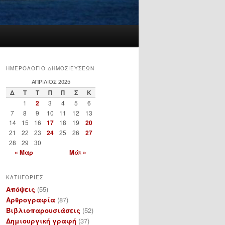
ΗΜΕΡΟΛΟΓΙΟ ΔΗΜΟΣΙΕΥΣΕΩΝ
ΑΠΡΊΛΙΟΣ 2025
Δ
Τ
Τ
Π
Π
Σ
Κ
1
2
3
4
5
6
7
8
9
10
11
12
13
14
15
16
17
18
19
20
21
22
23
24
25
26
27
28
29
30
« Μαρ
Μάι »
ΚΑΤΗΓΟΡΙΕΣ
Απόψεις
(55)
Αρθρογραφία
(87)
Βιβλιοπαρουσιάσεις
(52)
Δημιουργική γραφή
(37)