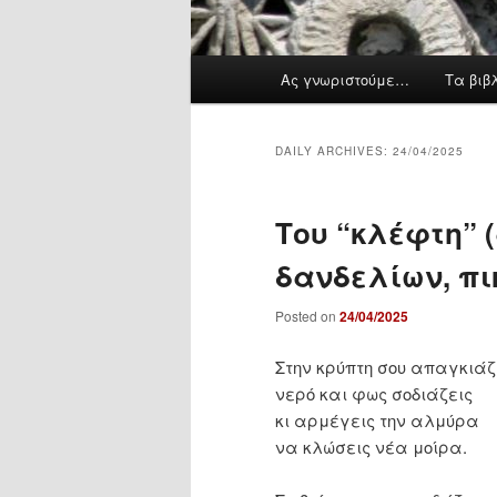
M
Ας γνωριστούμε…
Τα βιβ
a
i
n
DAILY ARCHIVES:
24/04/2025
m
e
Του “κλέφτη” 
n
u
δανδελίων, πι
Posted on
24/04/2025
Στην κρύπτη σου απαγκιάζ
νερό και φως σοδιάζεις
κι αρμέγεις την αλμύρα
να κλώσεις νέα μοίρα.