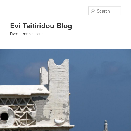
Skip
to
Sear
primary
content
Evi Tsitiridou Blog
Γιατί… scripta manent.