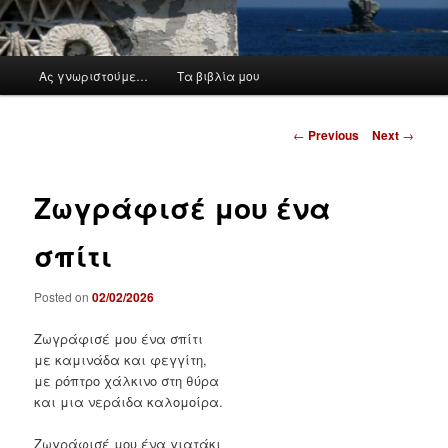
M
Ας γνωριστούμε…
Τα βιβλία μου
a
i
n
P
←
Previous
Next
→
m
o
e
s
n
t
Ζωγράφισέ μου ένα
u
n
a
σπίτι
v
i
Posted on
02/02/2026
g
a
Ζωγράφισέ μου ένα σπίτι
t
με καμινάδα και φεγγίτη,
i
με ρόπτρο χάλκινο στη θύρα
o
και μια νεράιδα καλομοίρα.
n
Ζωγράφισέ μου ένα γιατάκι