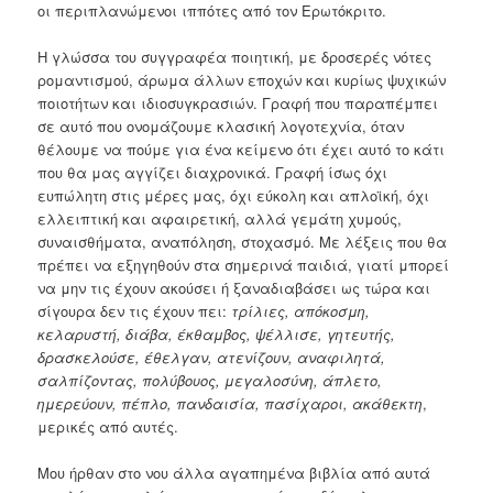
οι περιπλανώμενοι ιππότες από τον Ερωτόκριτο.
Η γλώσσα του συγγραφέα ποιητική, με δροσερές νότες
ρομαντισμού, άρωμα άλλων εποχών και κυρίως ψυχικών
ποιοτήτων και ιδιοσυγκρασιών. Γραφή που παραπέμπει
σε αυτό που ονομάζουμε κλασική λογοτεχνία, όταν
θέλουμε να πούμε για ένα κείμενο ότι έχει αυτό το κάτι
που θα μας αγγίζει διαχρονικά. Γραφή ίσως όχι
ευπώλητη στις μέρες μας, όχι εύκολη και απλοϊκή, όχι
ελλειπτική και αφαιρετική, αλλά γεμάτη χυμούς,
συναισθήματα, αναπόληση, στοχασμό. Με λέξεις που θα
πρέπει να εξηγηθούν στα σημερινά παιδιά, γιατί μπορεί
να μην τις έχουν ακούσει ή ξαναδιαβάσει ως τώρα και
σίγουρα δεν τις έχουν πει:
τρίλιες, απόκοσμη,
κελαρυστή, διάβα, έκθαμβος, ψέλλισε, γητευτής,
δρασκελούσε, έθελγαν, ατενίζουν, αναφιλητά,
σαλπίζοντας, πολύβουος, μεγαλοσύνη, άπλετο,
ημερεύουν, πέπλο, πανδαισία, πασίχαροι, ακάθεκτη
,
μερικές από αυτές.
Μου ήρθαν στο νου άλλα αγαπημένα βιβλία από αυτά