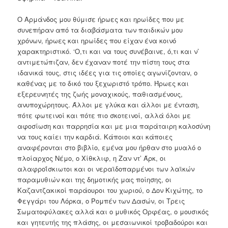
Ο Αρμάνδος μου θύμισε ήρωες και ηρωίδες που με
συνεπήραν από τα διαβάσματα των παιδικών μου
χρόνων, ήρωες και ηρωίδες που είχαν ένα κοινό
χαρακτηριστικό. ‘Ο,τι και να τους συνέβαινε, ό,τι και ν’
αντιμετώπιζαν, δεν έχαναν ποτέ την πίστη τους στα
ιδανικά τους, στις ιδέες για τις οποίες αγωνίζονταν, ο
καθένας με το δικό του ξεχωριστό τρόπο. Ήρωες και
εξερευνητές της ζωής μοναχικούς, παθιασμένους,
ανυποχώρητους. Άλλοι με γλύκα και άλλοι με ένταση,
πότε φωτεινοί και πότε πιο σκοτεινοί, αλλά όλοι με
αφοσίωση και παρρησία και με μια παράταιρη καλοσύνη
να τους καίει την καρδιά. Κάποιοι και κάποιες
αναφέρονται στο βιβλίο, εμένα μου ήρθαν στο μυαλό ο
πλοίαρχος Νέμο, ο Χίθκλιφ, η Ζαν ντ’ Άρκ, οι
αλαφροΐσκιωτοι και οι νεραϊδοπαρμένοι των λαϊκών
παραμυθιών και της δημοτικής μας ποίησης, οι
Καζαντζακικοί παράουροι του χωριού, ο Δον Κιχώτης, το
Φεγγάρι του Λόρκα, ο Ρομπέν των Δασών, οι Τρεις
Σωματοφύλακες αλλά και ο μυθικός Ορφέας, ο μουσικός
και γητευτής της πλάσης, οι μεσαιωνικοί τροβαδούροι και