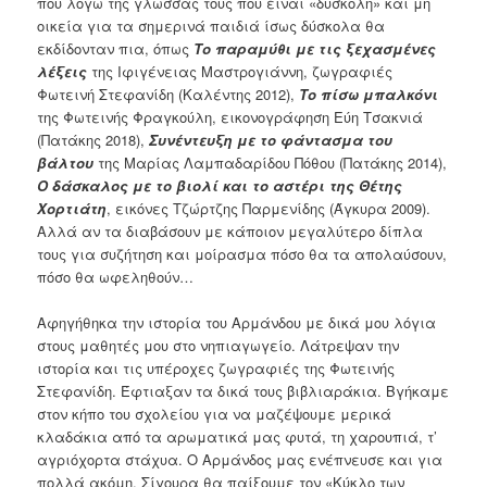
που λόγω της γλώσσας τους που είναι «δύσκολη» και μη
οικεία για τα σημερινά παιδιά ίσως δύσκολα θα
εκδίδονταν πια, όπως
Το παραμύθι με τις ξεχασμένες
λέξεις
της Ιφιγένειας Μαστρογιάννη, ζωγραφιές
Φωτεινή Στεφανίδη (Καλέντης 2012),
Το πίσω μπαλκόνι
της Φωτεινής Φραγκούλη, εικονογράφηση Εύη Τσακνιά
(Πατάκης 2018),
Συνέντευξη με το φάντασμα του
βάλτου
της Μαρίας Λαμπαδαρίδου Πόθου (Πατάκης 2014),
Ο δάσκαλος με το βιολί και το αστέρι της Θέτης
Χορτιάτη
, εικόνες Τζώρτζης Παρμενίδης (Άγκυρα 2009).
Αλλά αν τα διαβάσουν με κάποιον μεγαλύτερο δίπλα
τους για συζήτηση και μοίρασμα πόσο θα τα απολαύσουν,
πόσο θα ωφεληθούν…
Αφηγήθηκα την ιστορία του Αρμάνδου με δικά μου λόγια
στους μαθητές μου στο νηπιαγωγείο. Λάτρεψαν την
ιστορία και τις υπέροχες ζωγραφιές της Φωτεινής
Στεφανίδη. Έφτιαξαν τα δικά τους βιβλιαράκια. Βγήκαμε
στον κήπο του σχολείου για να μαζέψουμε μερικά
κλαδάκια από τα αρωματικά μας φυτά, τη χαρουπιά, τ’
αγριόχορτα στάχυα. Ο Αρμάνδος μας ενέπνευσε και για
πολλά ακόμη. Σίγουρα θα παίξουμε τον «Κύκλο των