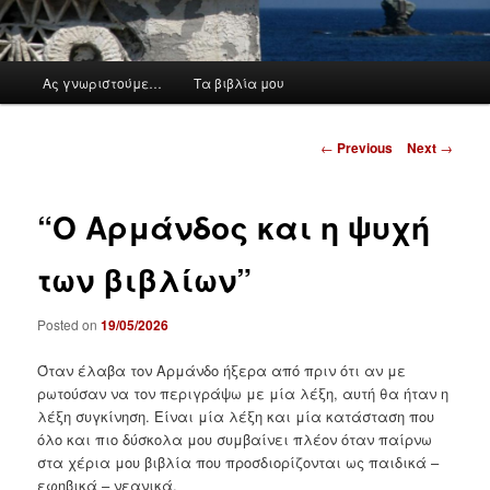
M
Ας γνωριστούμε…
Τα βιβλία μου
a
i
n
P
←
Previous
Next
→
m
o
e
s
n
t
“Ο Αρμάνδος και η ψυχή
u
n
a
των βιβλίων”
v
i
Posted on
19/05/2026
g
a
Όταν έλαβα τον Αρμάνδο ήξερα από πριν ότι αν με
t
ρωτούσαν να τον περιγράψω με μία λέξη, αυτή θα ήταν η
i
λέξη συγκίνηση. Είναι μία λέξη και μία κατάσταση που
o
όλο και πιο δύσκολα μου συμβαίνει πλέον όταν παίρνω
n
στα χέρια μου βιβλία που προσδιορίζονται ως παιδικά –
εφηβικά – νεανικά.